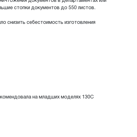
уничтожения документов в департаментах или
льшие стопки документов до 550 листов.
ило снизить себестоимость изготовления
екомендовала на младших моделях 130С