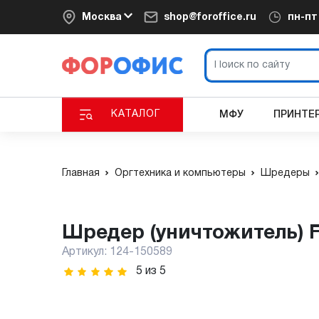
Москва
shop@foroffice.ru
пн-п
КАТАЛОГ
МФУ
ПРИНТЕ
Главная
Оргтехника и компьютеры
Шредеры
Шредер (уничтожитель) 
Артикул:
124-150589
5
из
5