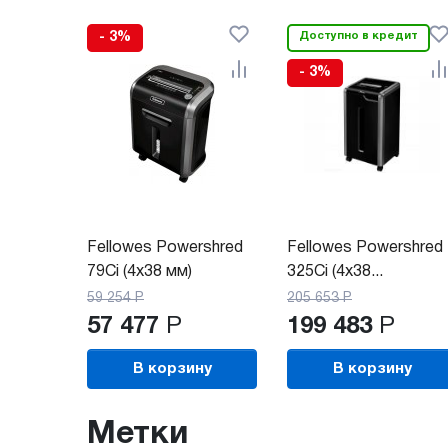
- 3%
Доступно в кредит
- 3%
Fellowes Powershred
Fellowes Powershred
79Ci (4x38 мм)
325Ci (4x38...
59 254
Р
205 653
Р
57 477
Р
199 483
Р
В корзину
В корзину
Метки