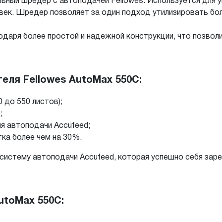
ьный шредер с автоподачей Fellowes. Используется для 
век. Шредер позволяет за один подход утилизировать бо
одаря более простой и надежной конструкции, что позвол
ля Fellowes AutoMax 550С:
 до 550 листов);
;
ия автоподачи Accufeed;
тка более чем на 30%.
систему автоподачи Accufeed, которая успешно себя зар
utoMax 550С: