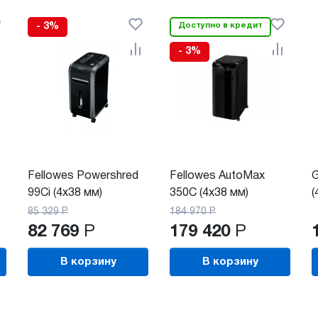
- 3%
Доступно в кредит
- 3%
Fellowes Powershred
Fellowes AutoMax
G
99Ci (4x38 мм)
350C (4x38 мм)
(
85 329
Р
184 970
Р
82 769
Р
179 420
Р
В корзину
В корзину