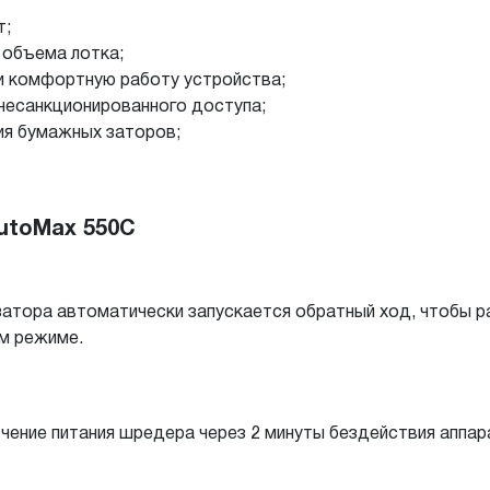
т;
 объема лотка;
и комфортную работу устройства;
 несанкционированного доступа;
ия бумажных заторов;
utoMax 550С
затора автоматически запускается обратный ход, чтобы р
м режиме.
ение питания шредера через 2 минуты бездействия аппара