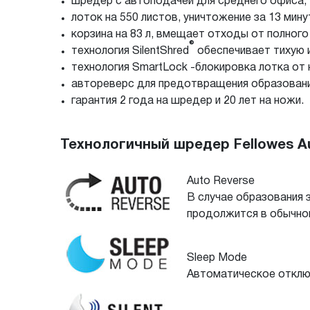
шредер с автоподачей для среднего офиса;
лоток на 550 листов, уничтожение за 13 мину
корзина на 83 л, вмещает отходы от полного
®
технология SilentShred
обеспечивает тихую 
технология SmartLock -блокировка лотка от
автореверс для предотвращения образован
гарантия 2 года на шредер и 20 лет на ножи.
Технологичный шредер Fellowes A
Auto Reverse
В случае образования 
продолжится в обычно
Sleep Mode
Автоматическое отключ