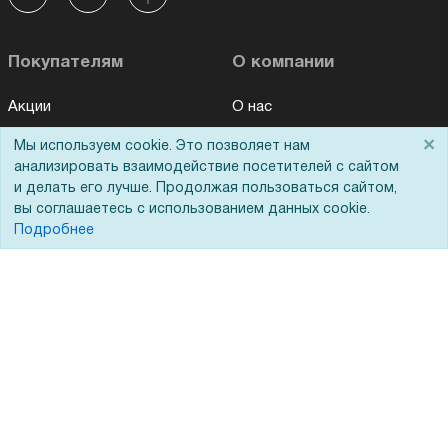
Покупателям
О компании
Акции
О нас
Доставка
Сертификаты
×
Мы используем cookie. Это позволяет нам
анализировать взаимодействие посетителей с сайтом
Оплата
Новости
и делать его лучше. Продолжая пользоваться сайтом,
Для дилеров
Статьи
вы соглашаетесь с использованием данных cookie.
Подробнее
Лизинг
Контакты
Кредитование
Демопоказ
Госучреждениям
Тендеры
Бренды
ЭДО