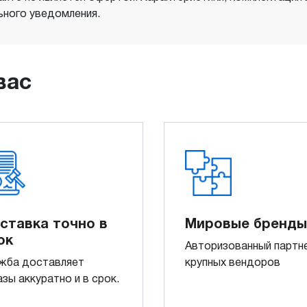
ного уведомления.
вас
ставка точно в
Мировые бренды
ок
Авторизованный партн
жба доставляет
крупных вендоров
азы аккуратно и в срок.