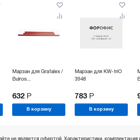
Марзан для Grafalex /
Марзан для KW-triO
М
Bulros...
3948
B
632
Р
783
Р
В корзину
В корзину
айте не является офертой. Характеристики, комплектация