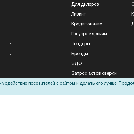
Для дилеров
С
Лизинг
К
Кредитование
Д
Госучреждениям
Тендеры
Бренды
ЭДО
Запрос актов сверки
аимодействие посетителей с сайтом и делать его лучше. Продо
еса: полиграфического, банковского, презентационного и оргтехники
ьные технологии
оответствует
политике обработки данных