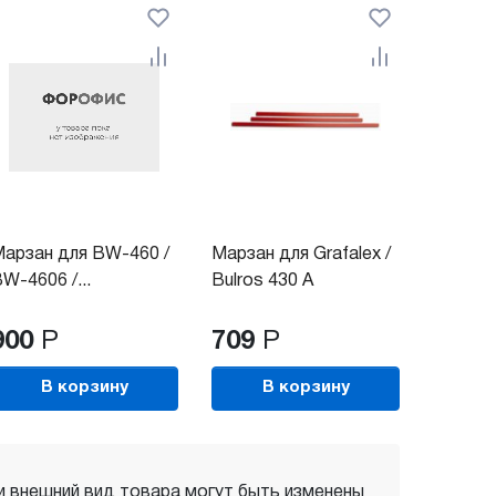
арзан для BW-460 /
Марзан для Grafalex /
W-4606 /...
Bulros 430 A
900
Р
709
Р
В корзину
В корзину
 и внешний вид товара могут быть изменены