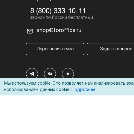
8 (800) 333-10-11
shop@foroffice.ru
Перезвоните мне
Задать вопрос
Мы используем cookie. Это позволяет нам анализировать вз
использованием данных cookie.
Подробнее
© 2002 - 2026 Форофис – поставки оборудования для бизн
На информационном ресурсе применяются
рекомендател
Наш сайт защищен с помощью Yandex SmartCaptcha и с