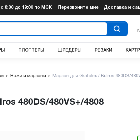
т
с 8:00 до 19:00
по МСК
Перезвоните мне
Доставка и са
В
РЫ
ПЛОТТЕРЫ
ШРЕДЕРЫ
РЕЗАКИ
КАРТ
ки
Ножи и марзаны
Марзан для Grafalex / Bulros 480DS/48
ulros 480DS/480VS+/4808