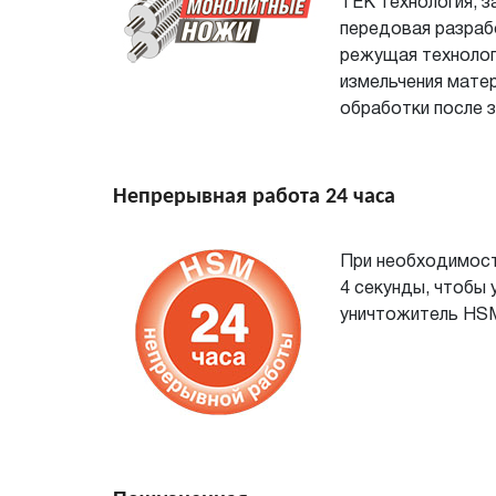
TEK технология, 
передовая разраб
режущая технолог
измельчения матер
обработки после з
Непрерывная работа 24 часа
При необходимост
4
секунды, чтобы 
уничтожитель HSM 