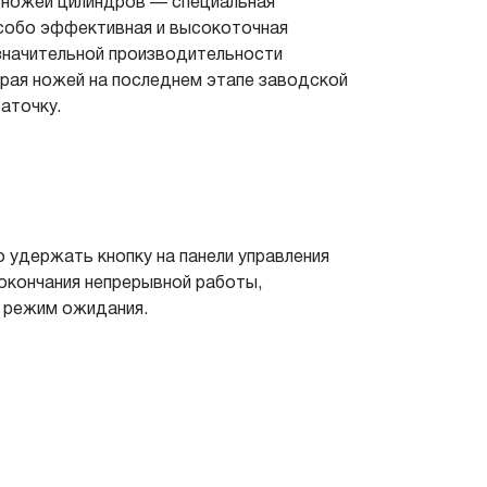
 ножей цилиндров
— специальная
Особо эффективная и
высокоточная
значительной производительности
рая ножей на
последнем этапе заводской
аточку.
 удержать кнопку на
панели управления
окончания непрерывной работы,
режим ожидания.