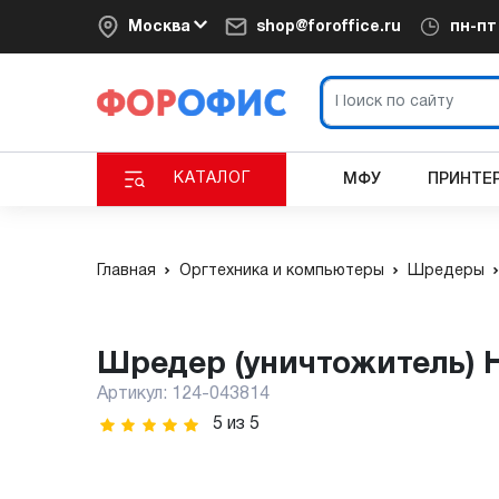
Москва
shop@foroffice.ru
пн-п
КАТАЛОГ
МФУ
ПРИНТЕ
Главная
Оргтехника и компьютеры
Шредеры
Шредер (уничтожитель) 
Артикул:
124-043814
5
из
5