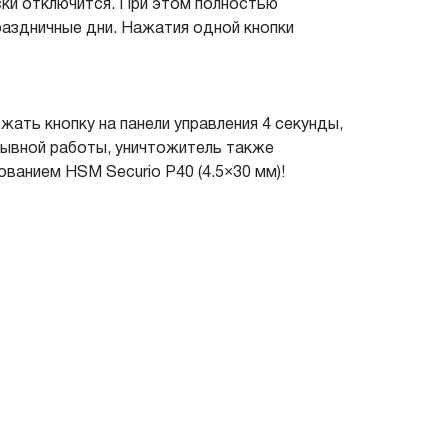
ески отключится. При этом полностью
раздничные дни. Нажатия одной кнопки
ть кнопку на панели управления 4 секунды,
рывной работы, уничтожитель также
ванием HSM Securio P40 (4.5×30 мм)!