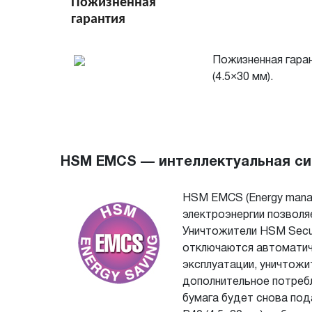
Пожизненная
гарантия
Пожизненная гара
(4.5×30 мм).
HSM EMCS — интеллектуальная сис
HSM EMCS (Energy manag
электроэнергии позволя
Уничтожители HSM Securi
отключаются автоматиче
эксплуатации, уничтожи
дополнительное потребл
бумага будет снова под