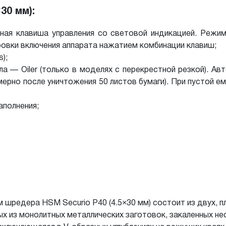
30 мм):
ьная клавиша управления со световой индикацией. Реж
овки включения аппарата нажатием комбинации клавиш;
);
а — Oiler (только в моделях с перекрестной резкой). А
имерно после уничтожения 50 листов бумаги). При пустой 
аполнения;
 шредера HSM Securio P40 (4.5×30 мм) состоит из
двух, п
ых из
монолитных металлических заготовок, закаленных нес