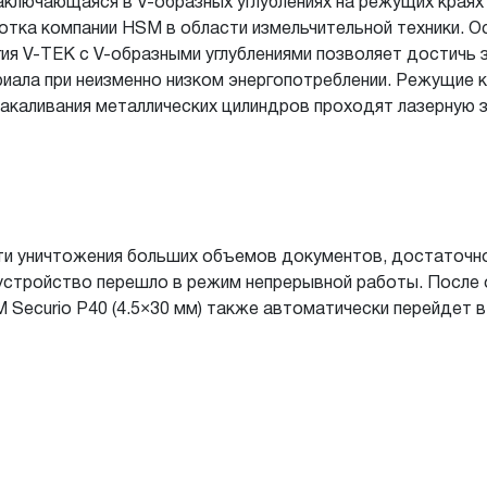
заключающаяся в
V-образных углублениях на
режущих краях
отка компании HSM в
области измельчительной техники. 
ия V-TEK с
V-образными углублениями позволяет достичь 
иала при неизменно низком энергопотреблении. Режущие к
акаливания металлических цилиндров проходят лазерную з
и уничтожения больших объемов документов, достаточно
устройство перешло в режим непрерывной работы. После 
Securio P40 (4.5×30 мм) также автоматически перейдет в