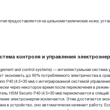
нтия предоставляется на цельнометаллические ножи, уст
тема контроля и управления электроэнер
ement and control systems) — интеллектуальная система у
ет экономить до 90% потребляемого электричества в ср
o P40 (4.5×30 мм) с интегрирован­ной системой управлени
ски через некоторое время после переключения в режим 
тель HSM Securio P40 (4.5×30 мм) переключается в спящий
ение электроэнергии исключается. Этим достигается эко
ана в устройство, оно автоматически начинает работу. Е