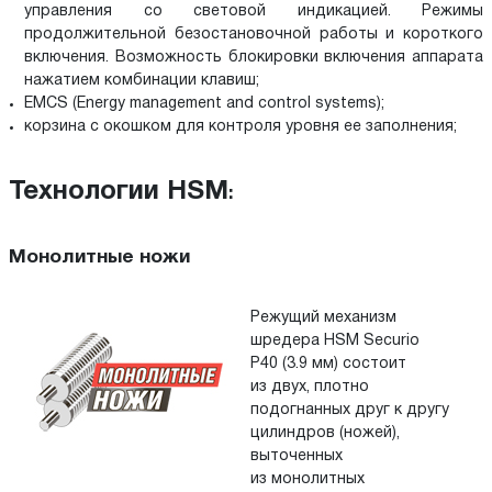
управления со световой индикацией. Режимы
продолжительной безостановочной работы и короткого
включения. Возможность блокировки включения аппарата
нажатием комбинации клавиш;
EMCS (Energy management and control systems);
корзина с окошком для контроля уровня ее заполнения;
Технологии HSM
:
Монолитные ножи
Режущий механизм
шредера HSM Securio
P40 (3.9 мм) состоит
из
двух, плотно
подогнанных друг к
другу
цилиндров (ножей),
выточенных
из
монолитных