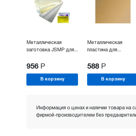
Металлическая
Металлическая
заготовка JSMP для...
пластина для...
956
Р
588
Р
В корзину
В корзину
Информация о ценах и наличии товара на с
фирмой-производителем без предваритель