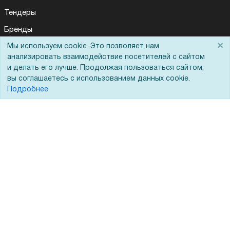
Тендеры
Бренды
×
Мы используем cookie. Это позволяет нам
ЭДО
анализировать взаимодействие посетителей с сайтом
и делать его лучше. Продолжая пользоваться сайтом,
вы соглашаетесь с использованием данных cookie.
Помощь
Подробнее
Вопрос-ответ
Реквизиты
Гарантии и возврат
Сервисный центр
Вакансии
Обратная связь
Для Таможенного союза