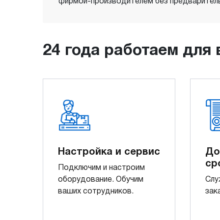
фирмой-производителем без предваритель
24 года работаем для 
Настройка и сервис
До
ср
Подключим и настроим
оборудование. Обучим
Слу
ваших сотрудников.
зак