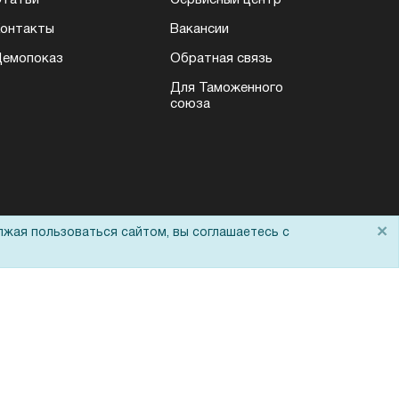
татьи
Сервисный центр
онтакты
Вакансии
емопоказ
Обратная связь
Для Таможенного
союза
×
лжая пользоваться сайтом, вы соглашаетесь с
Политика обработки персональных данных
Согласие на обработку персональных
данных