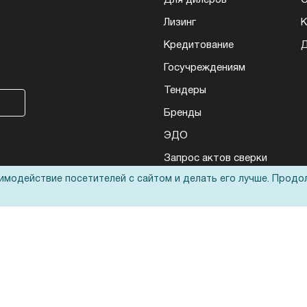
Для дилеров
С
Лизинг
К
Кредитование
Д
Госучреждениям
Тендеры
Бренды
ЭДО
Запрос актов сверки
аимодействие посетителей с сайтом и делать его лучше. Продо
еса: полиграфического, банковского, презентационного и оргтехники
ьные технологии
оответствует
политике обработки данных