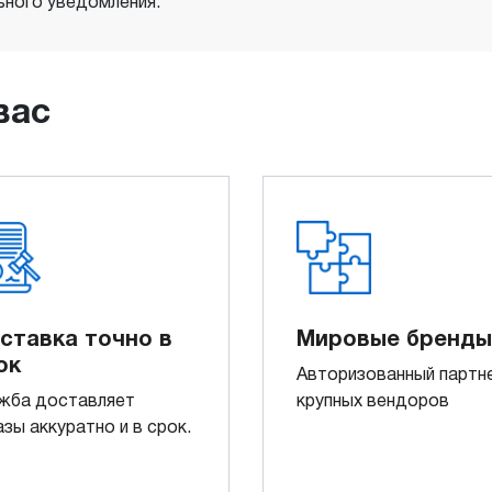
ного уведомления.
вас
ставка точно в
Мировые бренды
ок
Авторизованный партн
жба доставляет
крупных вендоров
азы аккуратно и в срок.