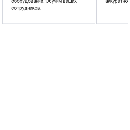
оборудование. Обучим ваших
аккуратно 
сотрудников.