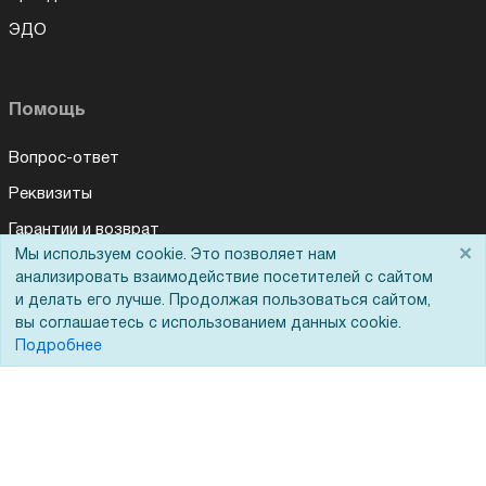
ЭДО
Помощь
Вопрос-ответ
Реквизиты
Гарантии и возврат
×
Мы используем cookie. Это позволяет нам
Сервисный центр
анализировать взаимодействие посетителей с сайтом
и делать его лучше. Продолжая пользоваться сайтом,
Вакансии
вы соглашаетесь с использованием данных cookie.
Обратная связь
Подробнее
Для Таможенного союза
Запрос актов сверки