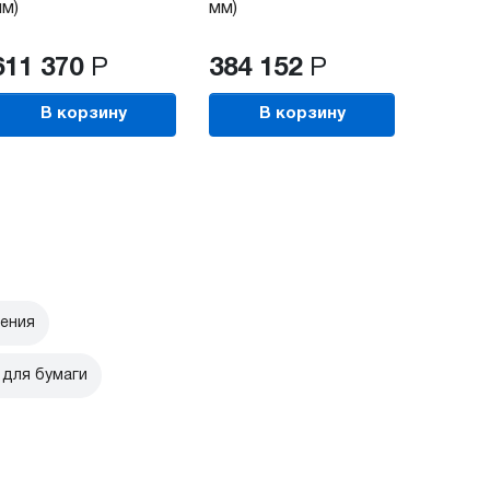
м)
мм)
611 370
Р
384 152
Р
В корзину
В корзину
ения
для бумаги