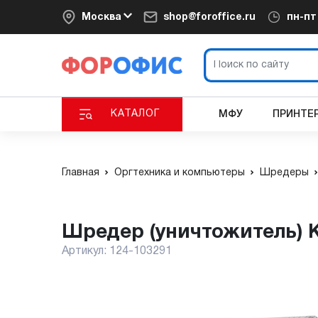
Москва
shop@foroffice.ru
пн-п
КАТАЛОГ
МФУ
ПРИНТЕ
Главная
Оргтехника и компьютеры
Шредеры
Шредер (уничтожитель) K
Артикул:
124-103291