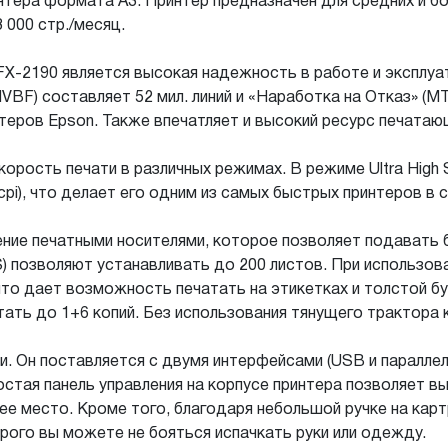
тера формата А3. Принтер предназначен для средних и б
000 стр./месяц.
FX-2190 является высокая надежность в работе и экспл
BF) составляет 52 мил. линий и «Наработка на Отказ» (M
теров Epson. Также впечатляет и высокий ресурс печатающ
орость печати в различных режимах. В режиме Ultra High 
 cpi), что делает его одним из самых быстрых принтеров в 
ние печатными носителями, которое позволяет подавать бу
) позволяют устанавливать до 200 листов. При использов
что дает возможность печатать на этикетках и толстой б
ть до 1+6 копий. Без использования тянущего трактора к
и. Он поставляется с двумя интерфейсами (USB и паралле
стая панель управления на корпусе принтера позволяет в
ее место. Кроме того, благодаря небольшой ручке на карт
рого вы можете не бояться испачкать руки или одежду.