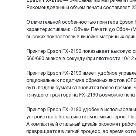
Epson FX-2190
—
9-игольчатый
матричный прин
Рекомендованный объем печати составляет 23 
Отличительной особенностью принтера Epson 
характеристиками: «Объем Печати до Сбоя» (MV
высоких показателей в линейке матричных прин
Принтер Epson FX-2190 показывает высокую ск
566/680 знаков в секунду (при плотности 10/12
Принтер Epson FX-2190 имеет удобное управле
опциональных податчика обрезных листов (CFS
путь подачи бумаги становится более прямой, 
тянущего трактора на FX-2190 возможно печата
Принтер Epson FX-2190 удобен в использовани
устройства с большинством компьютеров. Про
А компактный стильный дизайн экономят рабоч
превращается в легкий процесс, во время кото