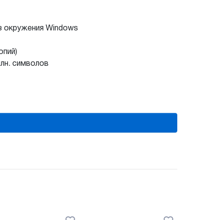
из окружения Windows
опий)
млн. символов