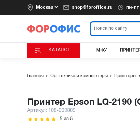
Москва
shop@foroffice.ru
пн-п
КАТАЛОГ
МФУ
ПРИНТЕ
Главная
Оргтехника и компьютеры
Принтеры
Принтер Epson LQ-2190 
Артикул:
108-009889
5
из
5