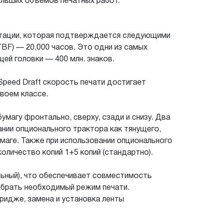
ольших объемов печатных работ.
уатации, которая подтверждается следующими
TBF) — 20,000 часов. Это одни из самых
ей головки — 400 млн. знаков.
Speed Draft скорость печати достигает
своем классе.
магу фронтально, сверху, сзади и снизу. Два
ании опционального трактора как тянущего,
умаге. Также при использовании опционального
оличество копий 1+5 копий (стандартно).
льный), что обеспечивает совместимость
ыбрать необходимый режим печати.
ридже, замена и установка ленты