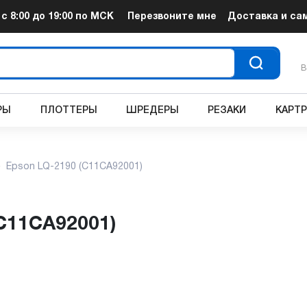
т
с 8:00 до 19:00
по МСК
Перезвоните мне
Доставка и са
В
РЫ
ПЛОТТЕРЫ
ШРЕДЕРЫ
РЕЗАКИ
КАРТ
Epson LQ-2190 (C11CA92001)
(C11CA92001)