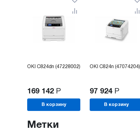
OKI C824dn (47228002)
OKI C824n (47074204)
169 142
Р
97 924
Р
В корзину
В корзину
Метки