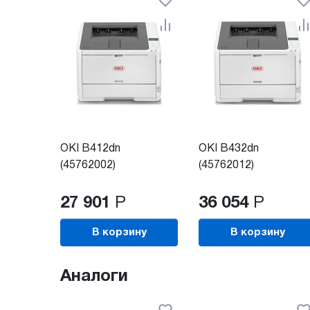
OKI B412dn
OKI B432dn
(45762002)
(45762012)
27 901
Р
36 054
Р
В корзину
В корзину
Аналоги