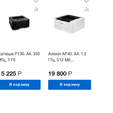
атюша P130, A4, 350
Avision AP40, А4, 1.2
Гц, 1 Гб
ГГц, 512 Мб,...
15 225
Р
19 800
Р
В корзину
В корзину