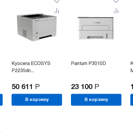
Kyocera ECOSYS
Pantum P3010D
К
P2235dn...
М
50 611
Р
23 100
Р
В корзину
В корзину