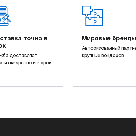
ставка точно в
Мировые бренды
ок
Авторизованный партн
жба доставляет
крупных вендоров
азы аккуратно и в срок.