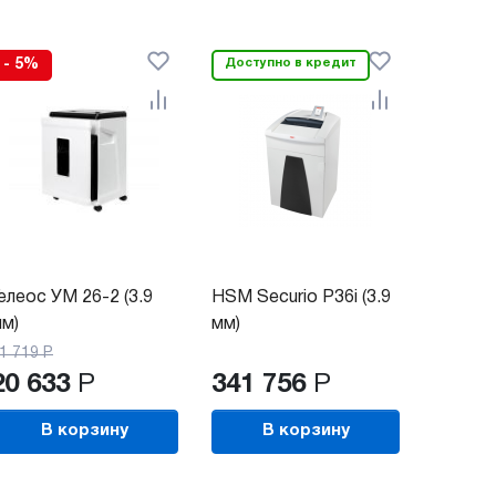
- 5%
Доступно в кредит
елеос УМ 26-2 (3.9
HSM Securio P36i (3.9
м)
мм)
1 719
Р
20 633
Р
341 756
Р
В корзину
В корзину