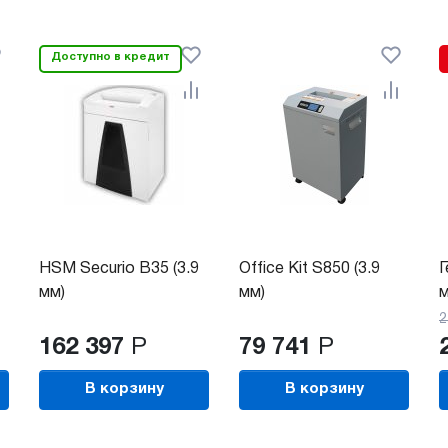
Доступно в кредит
HSM Securio B35 (3.9
Office Kit S850 (3.9
Г
мм)
мм)
м
2
162 397
Р
79 741
Р
В корзину
В корзину