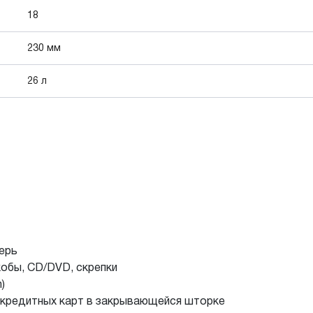
18
230 мм
26 л
верь
обы, CD/DVD, скрепки
)
 кредитных карт в закрывающейся шторке