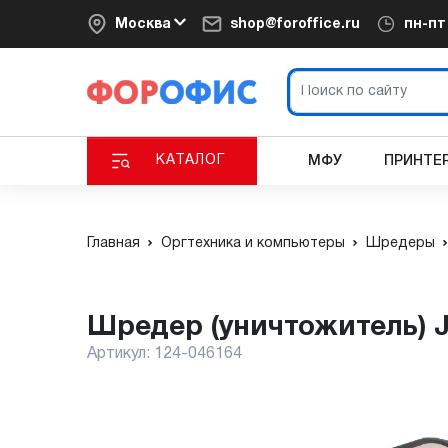
Москва
shop@foroffice.ru
пн-п
КАТАЛОГ
МФУ
ПРИНТЕ
Главная
Оргтехника и компьютеры
Шредеры
Шредер (уничтожитель) J
Артикул:
124-046164