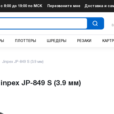
т
с 8:00 до 19:00
по МСК
Перезвоните мне
Доставка и са
В
РЫ
ПЛОТТЕРЫ
ШРЕДЕРЫ
РЕЗАКИ
КАРТ
Jinpex JP-849 S (3.9 мм)
inpex JP-849 S (3.9 мм)