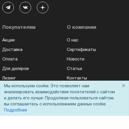
Покупателям
О компании
Акции
О нас
Доставка
Сертификаты
Оплата
Новости
Для дилеров
Статьи
Лизинг
Контакты
×
Мы используем cookie. Это позволяет нам
Для Вас доступно эксклюзивное приложение при
Кредитование
Демопоказ
×
заказе этого товара
анализировать взаимодействие посетителей с сайтом
Госучреждениям
и делать его лучше. Продолжая пользоваться сайтом,
вы соглашаетесь с использованием данных cookie.
Получить скидку
Не показывать
Тендеры
Подробнее
Бренды
ЭДО