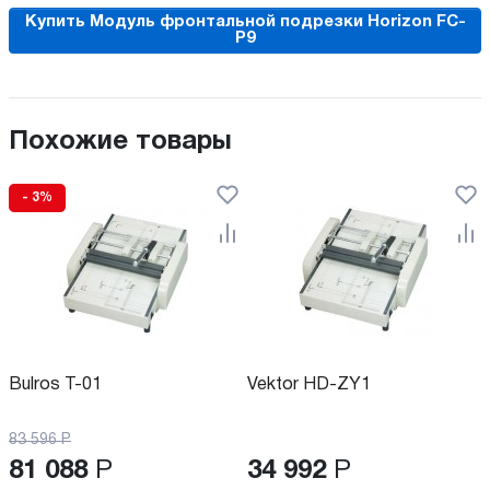
Купить Модуль фронтальной подрезки Horizon FC-
P9
Похожие товары
- 3%
Bulros T-01
Vektor HD-ZY1
83 596
Р
81 088
Р
34 992
Р