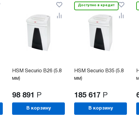
Доступно в кредит
HSM Securio B26 (5.8
HSM Securio B35 (5.8
H
мм)
мм)
м
98 891
Р
185 617
Р
В корзину
В корзину