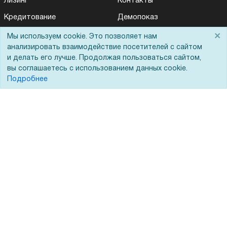
Лизинг
Контакты
Кредитование
Демопоказ
Госучреждениям
×
Мы используем cookie. Это позволяет нам
анализировать взаимодействие посетителей с сайтом
Тендеры
и делать его лучше. Продолжая пользоваться сайтом,
Бренды
вы соглашаетесь с использованием данных cookie.
Подробнее
ЭДО
Помощь
Вопрос-ответ
Реквизиты
Гарантии и возврат
Сервисный центр
Вакансии