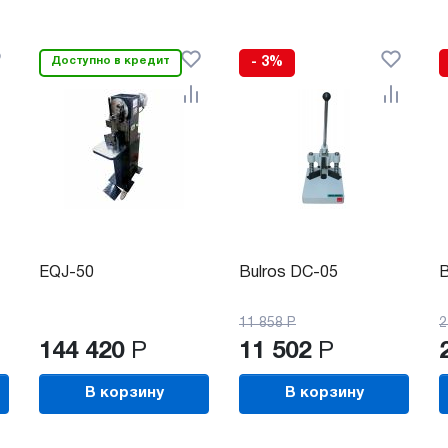
Доступно в кредит
- 3%
EQJ-50
Bulros DC-05
B
11 858
Р
2
144 420
Р
11 502
Р
В корзину
В корзину