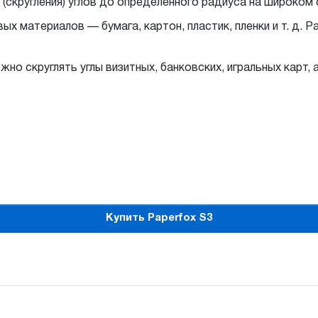
 (скругления) углов до определенного радиуса на широком
ых материалов — бумага, картон, пластик, пленки
и т. д.
Pa
но скруглять углы визитных, банковских, игральных карт,
Купить Paperfox S3