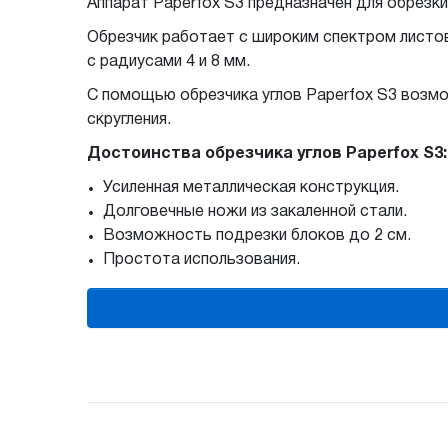
Аппарат Paperfox S3 предназначен для обрезки
Обрезчик работает с широким спектром листов
с радиусами 4 и 8 мм.
С помощью обрезчика углов Paperfox S3 возмож
скругления.
Достоинства обрезчика углов Paperfox S3:
Усиленная металлическая конструкция.
Долговечные ножи из закаленной стали.
Возможность подрезки блоков до 2 см.
Простота использования.