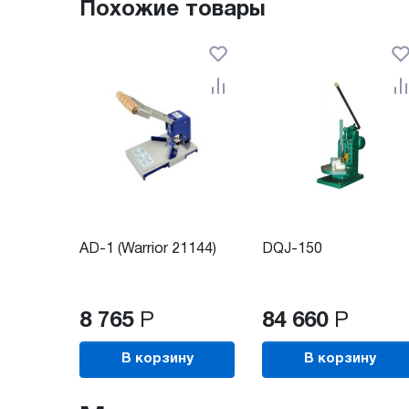
Похожие товары
AD-1 (Warrior 21144)
DQJ-150
8 765
Р
84 660
Р
В корзину
В корзину