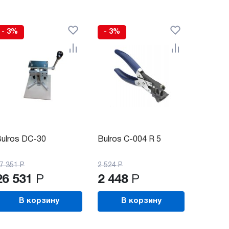
- 3%
- 3%
ulros DC-30
Bulros C-004 R 5
7 351
Р
2 524
Р
26 531
Р
2 448
Р
В корзину
В корзину