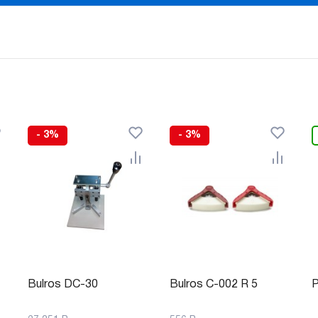
- 3%
- 3%
Bulros DC-30
Bulros C-002 R 5
P