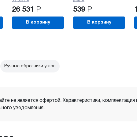
27 351
Р
556
Р
26 531
Р
539
Р
В корзину
В корзину
Ручные обрезчики углов
айте не является офертой. Характеристики, комплектация
ного уведомления.