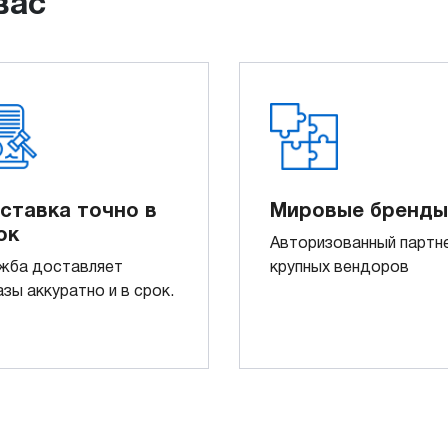
вас
ставка точно в
Мировые бренды
ок
Авторизованный партн
жба доставляет
крупных вендоров
азы аккуратно и в срок.