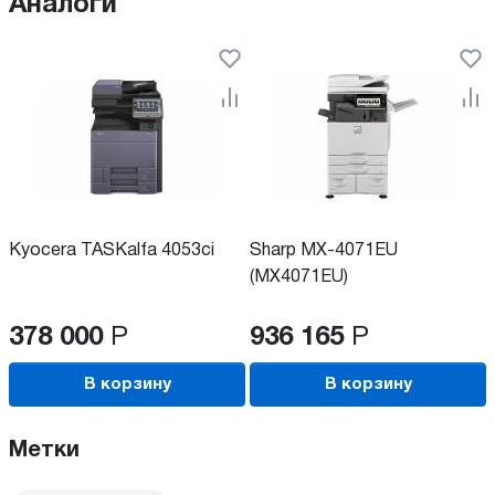
Аналоги
Kyocera TASKalfa 4053ci
Sharp MX-4071EU
(MX4071EU)
378 000
Р
936 165
Р
В корзину
В корзину
Метки