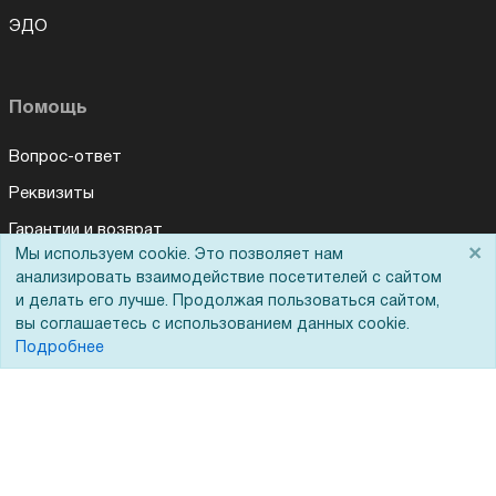
ЭДО
Помощь
Вопрос-ответ
Реквизиты
Гарантии и возврат
×
Мы используем cookie. Это позволяет нам
Сервисный центр
анализировать взаимодействие посетителей с сайтом
и делать его лучше. Продолжая пользоваться сайтом,
Вакансии
вы соглашаетесь с использованием данных cookie.
Обратная связь
Подробнее
Для Таможенного союза
Запрос актов сверки