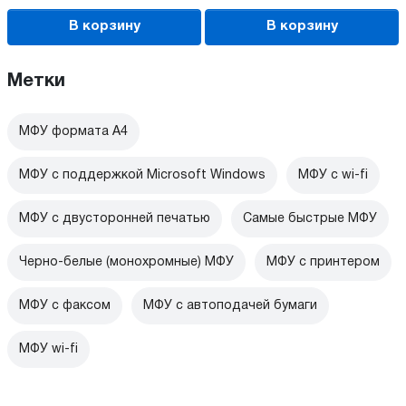
В корзину
В корзину
Метки
МФУ формата А4
МФУ с поддержкой Microsoft Windows
МФУ c wi-fi
МФУ с двусторонней печатью
Самые быстрые МФУ
Черно-белые (монохромные) МФУ
МФУ с принтером
МФУ с факсом
МФУ с автоподачей бумаги
МФУ wi-fi