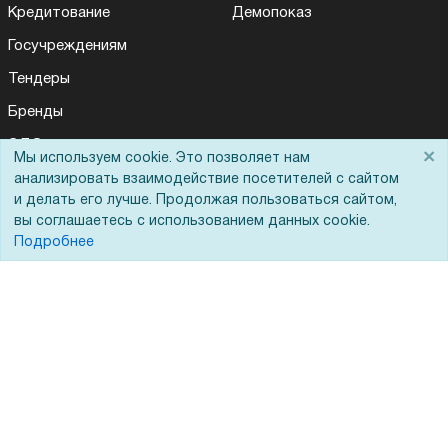
Кредитование
Демопоказ
Госучреждениям
Тендеры
Бренды
ЭДО
×
Мы используем cookie. Это позволяет нам
анализировать взаимодействие посетителей с сайтом
и делать его лучше. Продолжая пользоваться сайтом,
Помощь
вы соглашаетесь с использованием данных cookie.
Подробнее
Вопрос-ответ
Реквизиты
Гарантии и возврат
Сервисный центр
Вакансии
Обратная связь