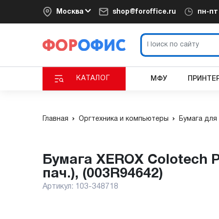
Москва
shop@foroffice.ru
пн-п
КАТАЛОГ
МФУ
ПРИНТЕ
Главная
Оргтехника и компьютеры
Бумага для
Бумага XEROX Colotech Plus Blue, 90 г/м², A3, 500 листов (в кор. 4
пач.), (003R94642)
Артикул:
103-348718