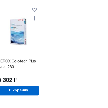
EROX Colotech Plus
lue, 280...
5 302
Р
В корзину