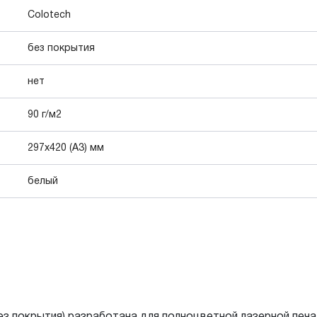
Colotech
без покрытия
нет
90 г/м2
297x420 (А3) мм
белый
(без покрытия) разработана для полноцветной лазерной пе