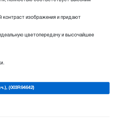
ый контраст изображения и придают
 идеальную цветопередачу и высочайшее
и.
ч.), (003R94642)