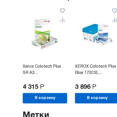
Xerox Colotech Plus
XEROX Colotech Plus
SR A3...
Blue 170CIE,...
4 315
Р
3 896
Р
В корзину
В корзину
Метки