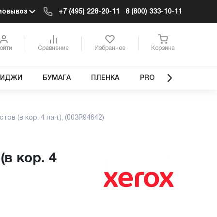
мовывоз
+7 (495) 228-20-11
8 (800) 333-10-11
ойти
Сравнение
Избранное
Корзина
РИДЖИ
БУМАГА
ПЛЕНКА
PRO
стов (в кор. 4 пач.), (003R94642)