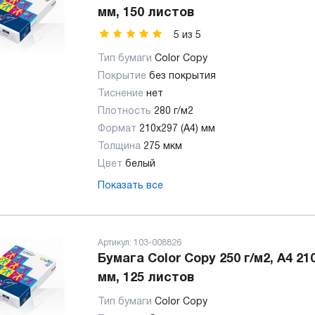
мм, 150 листов
5
из
5
Тип бумаги
Color Copy
Покрытие
без покрытия
Тиснение
нет
Плотность
280 г/м2
Формат
210x297 (А4) мм
Толщина
275 мкм
Цвет
белый
Показать все
Артикул:
103-008826
Бумага Color Copy 250 г/м2, А4 21
мм, 125 листов
Тип бумаги
Color Copy