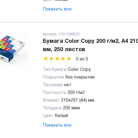
Показать все
Артикул:
103-008820
Бумага Color Copy 200 г/м2, А4 21
мм, 250 листов
5
из
5
Тип бумаги
Color Copy
Покрытие
без покрытия
Тиснение
нет
Плотность
200 г/м2
Формат
210x297 (А4) мм
Толщина
200 мкм
Цвет
белый
Показать все