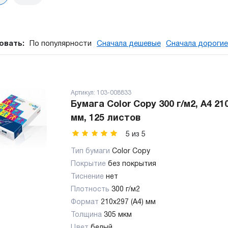
овать:
По популярности
Сначала дешевые
Сначала дорогие
Артикул:
103-008833
Бумага Color Copy 300 г/м2, А4 21
мм, 125 листов
5
из
5
Тип бумаги
Color Copy
Покрытие
без покрытия
Тиснение
нет
Плотность
300 г/м2
Формат
210x297 (А4) мм
Толщина
305 мкм
Цвет
белый