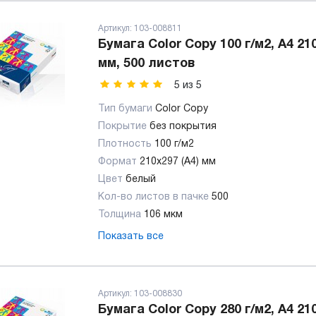
Артикул:
103-008811
Бумага Color Copy 100 г/м2, А4 21
мм, 500 листов
5
из
5
Тип бумаги
Color Copy
Покрытие
без покрытия
Плотность
100 г/м2
Формат
210x297 (А4) мм
Цвет
белый
Кол-во листов в пачке
500
Толщина
106 мкм
Показать все
Артикул:
103-008830
Бумага Color Copy 280 г/м2, А4 21