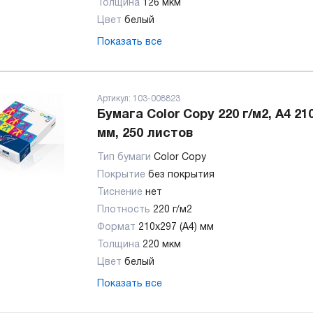
Толщина
126 мкм
Цвет
белый
Показать все
Артикул:
103-008823
Бумага Color Copy 220 г/м2, А4 21
мм, 250 листов
Тип бумаги
Color Copy
Покрытие
без покрытия
Тиснение
нет
Плотность
220 г/м2
Формат
210x297 (А4) мм
Толщина
220 мкм
Цвет
белый
Показать все