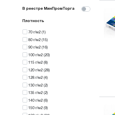
В реестре МинПромТорга
Плотность
70
г/м2
(1)
80
г/м2
(15)
90
г/м2
(16)
100
г/м2
(20)
115
г/м2
(8)
120
г/м2
(28)
128
г/м2
(4)
130
г/м2
(2)
135
г/м2
(2)
140
г/м2
(6)
150
г/м2
(9)