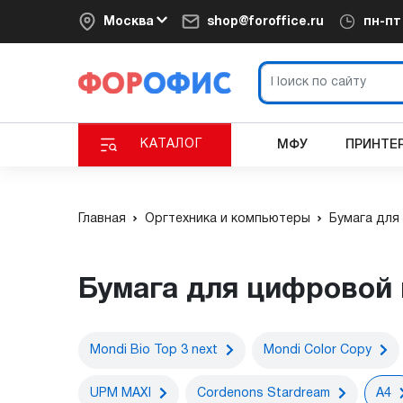
Москва
shop@foroffice.ru
пн-п
КАТАЛОГ
МФУ
ПРИНТЕ
Главная
Оргтехника и компьютеры
Бумага для
Бумага для цифровой
Mondi Bio Top 3 next
Mondi Color Copy
UPM MAXI
Cordenons Stardream
A4