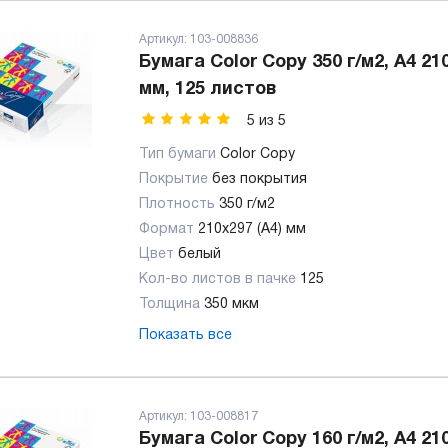
Артикул:
103-008836
Бумага Color Copy 350 г/м2, А4 21
мм, 125 листов
5
из
5
Тип бумаги
Color Copy
Покрытие
без покрытия
Плотность
350 г/м2
Формат
210x297 (А4) мм
Цвет
белый
Кол-во листов в пачке
125
Толщина
350 мкм
Показать все
Артикул:
103-008817
Бумага Color Copy 160 г/м2, А4 21