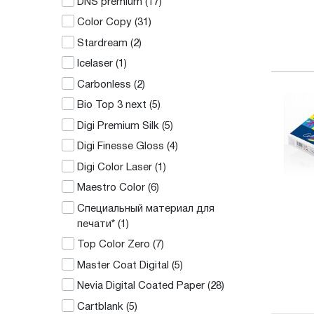
DNS premium
(17)
Color Copy
(31)
Stardream
(2)
Icelaser
(1)
Carbonless
(2)
Bio Top 3 next
(5)
Digi Premium Silk
(5)
Digi Finesse Gloss
(4)
Digi Color Laser
(1)
Maestro Color
(6)
Специальный материал для
печати*
(1)
Top Color Zero
(7)
Master Coat Digital
(5)
Nevia Digital Coated Paper
(28)
Cartblank
(5)