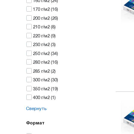
160
г/м2
(24)
170
г/м2
(16)
200
г/м2
(26)
210
г/м2
(8)
220
г/м2
(9)
230
г/м2
(3)
250
г/м2
(34)
280
г/м2
(16)
285
г/м2
(2)
300
г/м2
(30)
350
г/м2
(19)
400
г/м2
(1)
Свернуть
Формат