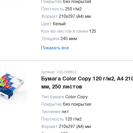
Покрытие
без покрытия
Плотность
250 г/м2
Формат
210x297 (А4) мм
Цвет
белый
Кол-во листов в пачке
125
Толщина
245 мкм
Показать все
Артикул:
103-008814
Бумага Color Copy 120 г/м2, А4 21
мм, 250 листов
Тип бумаги
Color Copy
Покрытие
без покрытия
Тиснение
нет
Плотность
120 г/м2
Формат
210x297 (А4) мм