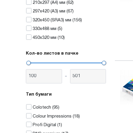
210x297 (А4)
мм
(62)
297x420 (А3)
мм
(67)
320x450 (SRA3)
мм
(156)
330x488
мм
(5)
450х320
мм
(10)
Кол-во листов в пачке
-
Тип бумаги
Colotech
(95)
Colour Impressions
(18)
Profi Digital
(1)