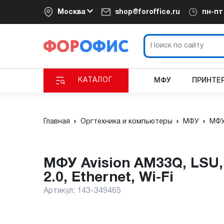
Москва
shop@foroffice.ru
пн-п
КАТАЛОГ
МФУ
ПРИНТЕ
Главная
Оргтехника и компьютеры
МФУ
МФУ
МФУ Avision AM33Q, LSU, A4/Legal, 33 стр/мин, 1 ГГц, 512 Мб, USB
2.0, Ethernet, Wi-Fi
Артикул:
143-349465