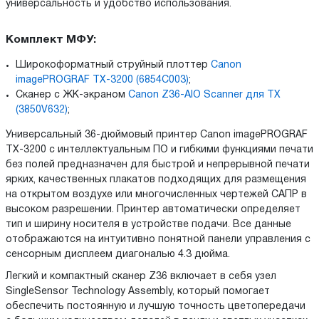
универсальность и удобство использования.
Комплект МФУ:
Широкоформатный струйный плоттер
Canon
imagePROGRAF TX-3200 (6854C003)
;
Сканер с ЖК-экраном
Canon Z36-AIO Scanner для TX
(3850V632)
;
Универсальный 36-дюймовый принтер Canon imagePROGRAF
TX-3200 с интеллектуальным ПО и гибкими функциями печати
без полей предназначен для быстрой и непрерывной печати
ярких, качественных плакатов подходящих для размещения
на открытом воздухе или многочисленных чертежей САПР в
высоком разрешении. Принтер автоматически определяет
тип и ширину носителя в устройстве подачи. Все данные
отображаются на интуитивно понятной панели управления с
сенсорным дисплеем диагональю 4.3 дюйма.
Легкий и компактный сканер Z36 включает в себя узел
SingleSensor Technology Assembly, который помогает
обеспечить постоянную и лучшую точность цветопередачи