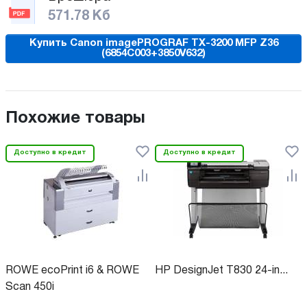
571.78 Кб
Купить Canon imagePROGRAF TX-3200 MFP Z36
(6854C003+3850V632)
Похожие товары
Доступно в кредит
Доступно в кредит
ROWE ecoPrint i6 & ROWE
HP DesignJet T830 24-in...
Scan 450i