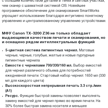
с большим количеством деталей в тенях и светлых участках,
чем сканер с шахматной системой CIS. Новейшее
программное обеспечение для сканирования SmartWorks
упрощает использование благодаря интуитивно понятному
управлению и централизованному управлению устройствами.
МФУ Canon TX-3200 Z36 не только обладает
выдающимся качеством печати и сканирования, но
и оснащено рядом интеллектуальных функций
5-цветная система пигментных чернил.
Матовые
черные, черные, голубые, желтые и новые пурпурные
пигментные чернила
Емкости с чернилами 700/330/160 мл.
Выбор емкостей
для чернил различного объема для потребностей
ежедневной печати. Стартовый набор чернил: 1650 мл (330
мл для каждого цвета)
Высокоскоростная непрерывная печать 3.3 стр./мин
(A1)
Ресурс.
Функция быстрой замены позволяет выполнять
замену емкостей для чернил прямо во время печати. На
30% более быстрая замена носителя и меньшее