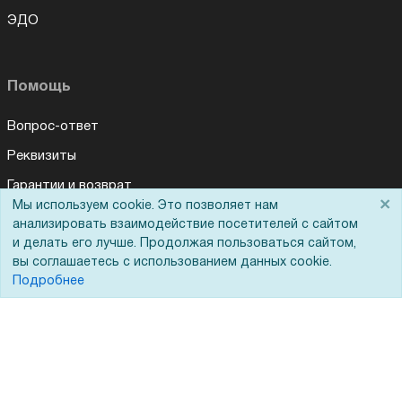
ЭДО
Помощь
Вопрос-ответ
Реквизиты
Гарантии и возврат
×
Мы используем cookie. Это позволяет нам
Сервисный центр
анализировать взаимодействие посетителей с сайтом
и делать его лучше. Продолжая пользоваться сайтом,
Вакансии
вы соглашаетесь с использованием данных cookie.
Обратная связь
Подробнее
Для Таможенного союза
Запрос актов сверки