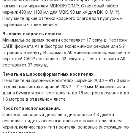
образовательные материалы благодаря 5-цветным
пигментным чернилам MBK/BK/C/M/Y. Стартовый набор
чернил: 490 мл (130 мл для MBK, 90 мл x4 для BK, C, M, Y).
Получайте яркие оттенки красного благодаря пурпурным
чернилам и чётким линиям.
Высокая скорость печати.
Минимальное время печати составляет 17 секунд. Чертежи
САПР формата А1 в быстром экономичном режиме или 3.2
страницы в минуту. В формате А0 минимальное время печати
чертежей САПР составляет 32 секунды. Печать плаката А0
составляет 37 секунд.
Печать на широкоформатных носителях.
Печатайте на рулонных носителях шириной 203.2 – 917.0 мм и
отдельных листах шириной 203.2 – 917.0 мм. Максимальная
длина бумаги может составлять до 18 метров в рулоне и до
1.6 метров в отдельном листе.
Простота использования.
Цветной сенсорный дисплей с диагональю 4.3 дюйма
позволяет видеть основные данные и показатели: объём
чернил, количество и тип носителя, основные инструкции по