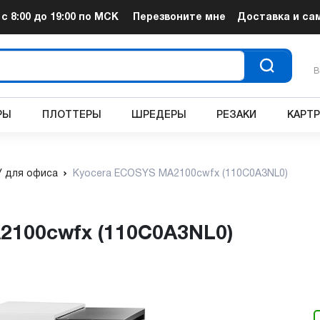
т
с 8:00 до 19:00
по МСК
Перезвоните мне
Доставка и са
В
РЫ
ПЛОТТЕРЫ
ШРЕДЕРЫ
РЕЗАКИ
КАРТ
 для офиса
Kyocera ECOSYS MA2100cwfx (110C0A3NL0)
2100cwfx (110C0A3NL0)