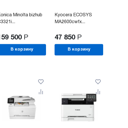
onica Minolta bizhub
Kyocera ECOSYS
3321i...
MA2600cwfx...
159 500
Р
47 850
Р
В корзину
В корзину