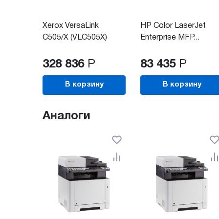
Xerox VersaLink
HP Color LaserJet
C505/X (VLC505X)
Enterprise MFP...
328 836
Р
83 435
Р
В корзину
В корзину
Аналоги