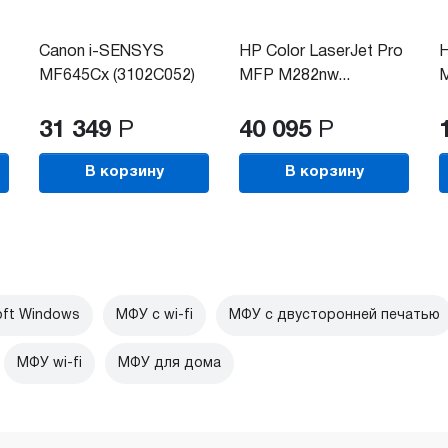
Canon i-SENSYS
HP Color LaserJet Pro
H
MF645Cx (3102C052)
MFP M282nw...
M
31 349
Р
40 095
Р
В корзину
В корзину
ft Windows
МФУ c wi-fi
МФУ с двусторонней печатью
МФУ wi-fi
МФУ для дома