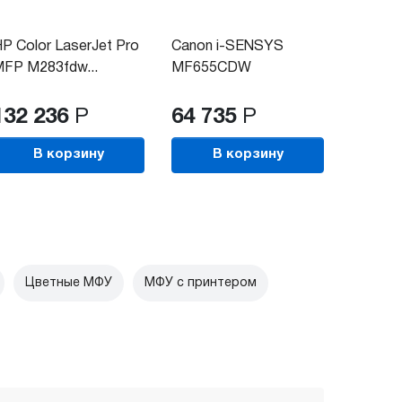
P Color LaserJet Pro
Canon i-SENSYS
Canon 
FP M283fdw...
MF655CDW
MF657C
(5158C004)
132 236
Р
64 735
Р
62 3
В корзину
В корзину
В
Цветные МФУ
МФУ с принтером