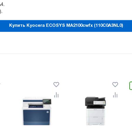
4.
).
Купить Kyocera ECOSYS MA2100cwfx (110C0A3NL0)