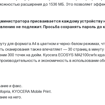
озможностью расширения до 1536 МБ. Это позволяет эфф
дминистратора присваивается каждому устройству 
овлению не подлежит. Просьба сохранять пароль до 
нуту для формата А4 в цветном и черно-белом режимах, 
ь сканирования также впечатляет — 30 страниц в минуту 
ении 300 точек на дюйм. Kyocera ECOSYS MA2100cwfx иде
производительность и экономичность в использовании об
ание и факс.
opria, KYOCERA Mobile Print.
ние на него.