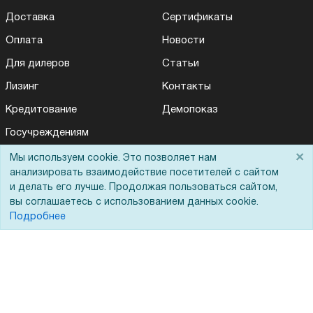
Доставка
Сертификаты
Оплата
Новости
Для дилеров
Статьи
Лизинг
Контакты
Кредитование
Демопоказ
Госучреждениям
Тендеры
×
Мы используем cookie. Это позволяет нам
анализировать взаимодействие посетителей с сайтом
Бренды
и делать его лучше. Продолжая пользоваться сайтом,
ЭДО
вы соглашаетесь с использованием данных cookie.
Подробнее
Помощь
Вопрос-ответ
Реквизиты