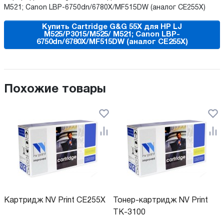
M521; Canon LBP-6750dn/6780X/MF515DW (аналог CE255X)
Купить Cartridge G&G 55X для HP LJ
M525/P3015/M525/ M521; Canon LBP-
6750dn/6780X/MF515DW (аналог CE255X)
Похожие товары
Картридж NV Print CE255X
Тонер-картридж NV Print
TK-3100