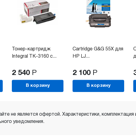
Тонер-картридж
Cartridge G&G 55X для
C
Integral TK-3160 с...
HP LJ...
д
2 540
Р
2 100
Р
В корзину
В корзину
айте не является офертой. Характеристики, комплектация
ного уведомления.