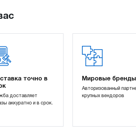
вас
ставка точно в
Мировые бренды
ок
Авторизованный партн
жба доставляет
крупных вендоров
азы аккуратно и в срок.