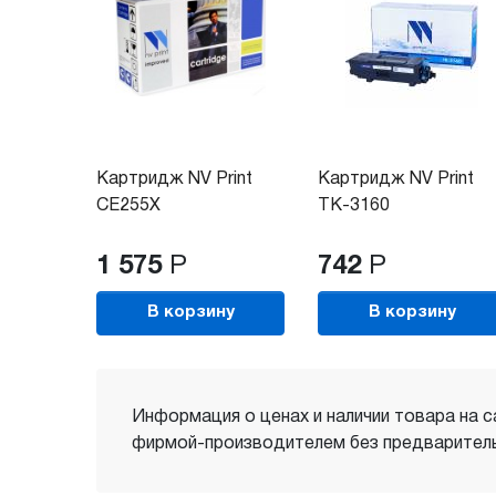
Картридж NV Print
Картридж NV Print
CE255X
TK-3160
1 575
Р
742
Р
В корзину
В корзину
Информация о ценах и наличии товара на с
фирмой-производителем без предваритель