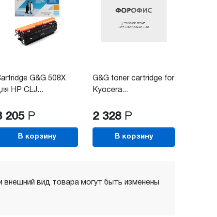
artridge G&G 508X
G&G toner cartridge for
ля HP CLJ...
Kyocera...
3 205
Р
2 328
Р
В корзину
В корзину
 и внешний вид товара могут быть изменены