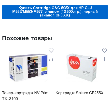
Купить Cartridge G&G 508X для HP CLJ
M552/M553/M577, с чипом (12 500стр.), черный
(аналог CF360X)
Похожие товары
Тонер-картридж NV Print
Картридж Sakura CE255X
TK-3100