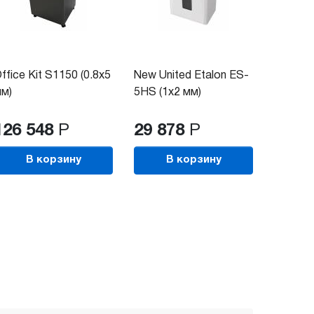
ffice Kit S1150 (0.8x5
New United Etalon ES-
м)
5HS (1x2 мм)
126 548
Р
29 878
Р
В корзину
В корзину