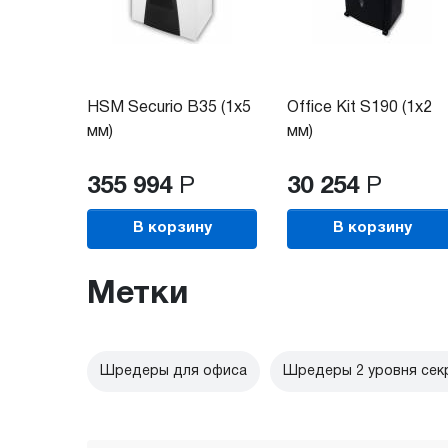
HSM Securio B35 (1x5
Office Kit S190 (1x2
мм)
мм)
355 994
Р
30 254
Р
В корзину
В корзину
Метки
Шредеры для офиса
Шредеры 2 уровня сек