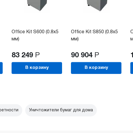
Office Kit S600 (0.8x5
Office Kit S850 (0.8х5
O
мм)
мм)
м
83 249
Р
90 904
Р
В корзину
В корзину
ретности
Уничтожители бумаг для дома