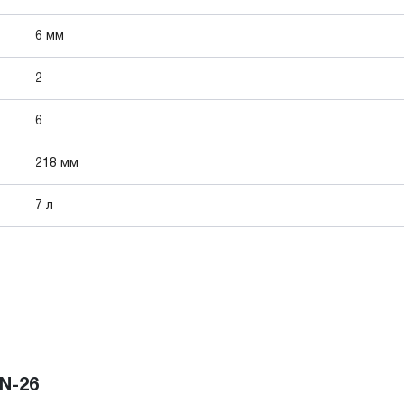
6 мм
2
6
218 мм
7 л
N-26