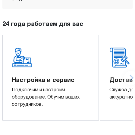
24 года работаем для вас
Настройка и сервис
Доставк
Подключим и настроим
Служба до
оборудование. Обучим ваших
аккуратно 
сотрудников.