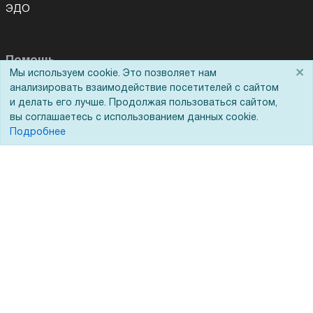
ЭДО
Помощь
×
Мы используем cookie. Это позволяет нам
анализировать взаимодействие посетителей с сайтом
Вопрос-ответ
и делать его лучше. Продолжая пользоваться сайтом,
Реквизиты
вы соглашаетесь с использованием данных cookie.
Подробнее
Гарантии и возврат
Сервисный центр
Вакансии
Обратная связь
Для Таможенного союза
Запрос актов сверки