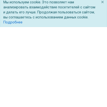
×
Мы используем cookie. Это позволяет нам
Госучреждениям
анализировать взаимодействие посетителей с сайтом
Тендеры
и делать его лучше. Продолжая пользоваться сайтом,
вы соглашаетесь с использованием данных cookie.
Бренды
Подробнее
ЭДО
Помощь
Вопрос-ответ
Реквизиты
Гарантии и возврат
Сервисный центр
Вакансии
Обратная связь
Для Таможенного союза