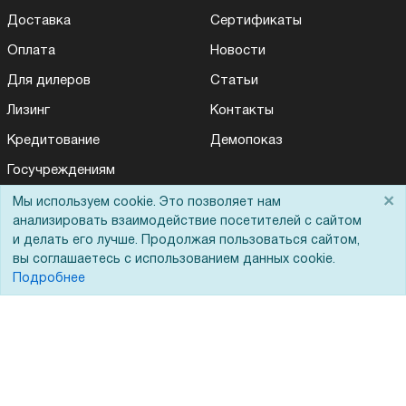
Доставка
Сертификаты
Оплата
Новости
Для дилеров
Статьи
Лизинг
Контакты
Кредитование
Демопоказ
Госучреждениям
×
Тендеры
Мы используем cookie. Это позволяет нам
анализировать взаимодействие посетителей с сайтом
Бренды
и делать его лучше. Продолжая пользоваться сайтом,
вы соглашаетесь с использованием данных cookie.
ЭДО
Подробнее
Помощь
Вопрос-ответ
Реквизиты