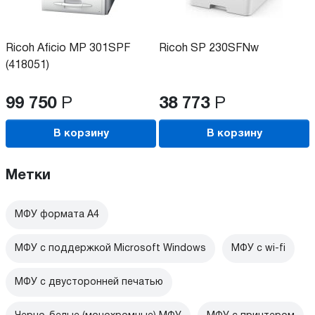
Ricoh Aficio MP 301SPF
Ricoh SP 230SFNw
(418051)
99 750
Р
38 773
Р
В корзину
В корзину
Метки
МФУ формата А4
МФУ с поддержкой Microsoft Windows
МФУ c wi-fi
МФУ с двусторонней печатью