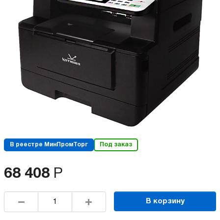
В реестре МинПромТорг
Под заказ
68 408
Р
В корзину