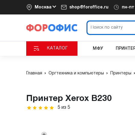
Москва
shop@foroffice.ru
пн-п
КАТАЛОГ
МФУ
ПРИНТЕ
Главная
Оргтехника и компьютеры
Принтеры
Принтер Xerox B230
5
из
5