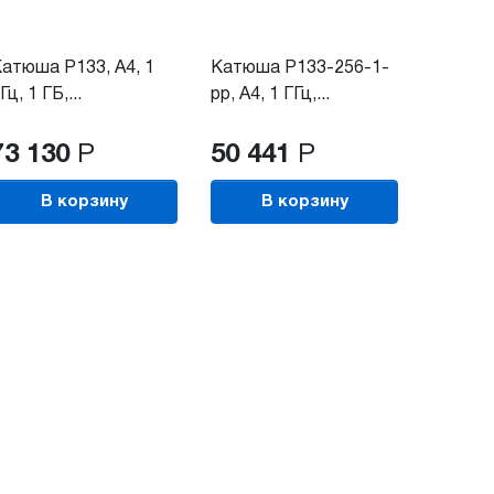
атюша P133, A4, 1
Катюша P133-256-1-
Гц, 1 ГБ,...
pp, A4, 1 ГГц,...
73 130
Р
50 441
Р
В корзину
В корзину