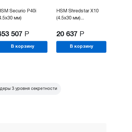
SM Securio P40i
HSM Shredstar X10
4.5x30 мм)
(4.5x30 мм)...
453 507
Р
20 637
Р
В корзину
В корзину
еры 3 уровня секретности