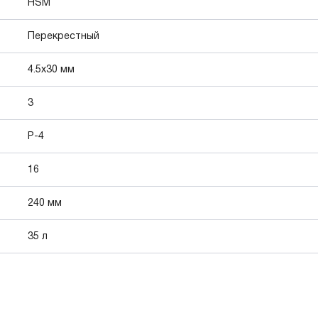
HSM
Перекрестный
4.5x30 мм
3
P-4
16
240 мм
35 л