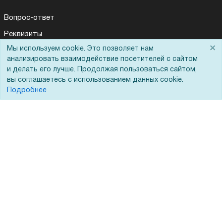
Вопрос-ответ
Реквизиты
×
Мы используем cookie. Это позволяет нам
Гарантии и возврат
анализировать взаимодействие посетителей с сайтом
Сервисный центр
и делать его лучше. Продолжая пользоваться сайтом,
вы соглашаетесь с использованием данных cookie.
Вакансии
Подробнее
Обратная связь
Для Таможенного союза
Запрос актов сверки
© 2002 - 2026 Форофис – поставки оборудования для бизнеса:
полиграфического, банковского, презентационного и оргтехники
На информационном ресурсе применяются
рекомендательные