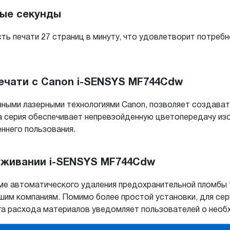
ные секунды
ть печати 27 страниц в минуту, что удовлетворит потреб
ечати с Canon i-SENSYS MF744Cdw
нными лазерными технологиями Canon, позволяет создава
а серия обеспечивает непревзойденную цветопередачу из
ннего пользования.
уживании i-SENSYS MF744Cdw
ме автоматического удаления предохранительной пломбы
ьшим компаниям. Помимо более простой установки, для с
га расхода материалов уведомляет пользователей о необ