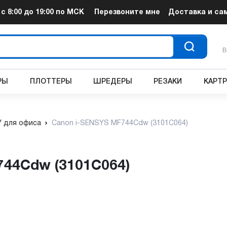
т
с 8:00 до 19:00
по МСК
Перезвоните мне
Доставка и са
В
РЫ
ПЛОТТЕРЫ
ШРЕДЕРЫ
РЕЗАКИ
КАРТ
 для офиса
Canon i-SENSYS MF744Cdw (3101C064)
744Cdw (3101C064)