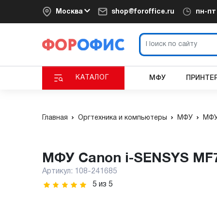
Москва
shop@foroffice.ru
пн-п
КАТАЛОГ
МФУ
ПРИНТЕ
Главная
Оргтехника и компьютеры
МФУ
МФУ
МФУ Canon i-SENSYS MF
Артикул:
108-241685
5
из
5