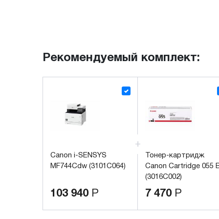
Рекомендуемый комплект:
Canon i-SENSYS
Тонер-картридж
MF744Cdw (3101C064)
Canon Cartridge 055 
(3016C002)
103 940
Р
7 470
Р