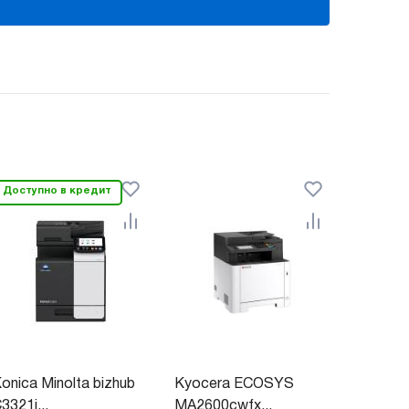
Доступно в кредит
onica Minolta bizhub
Kyocera ECOSYS
3321i...
MA2600cwfx...