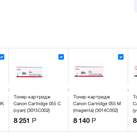
Тонер-картридж
Тонер-картридж
Т
BK
Canon Cartridge 055 C
Canon Cartridge 055 M
C
(cyan) (3015C002)
(magenta) (3014C002)
(y
8 251
Р
8 140
Р
8