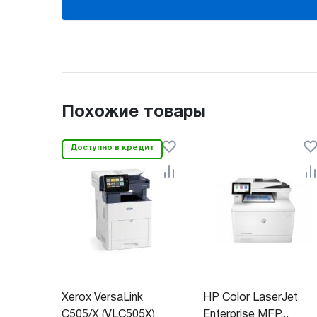
Похожие товары
Доступно в кредит
Xerox VersaLink
HP Color LaserJet
C505/X (VLC505X)
Enterprise MFP...