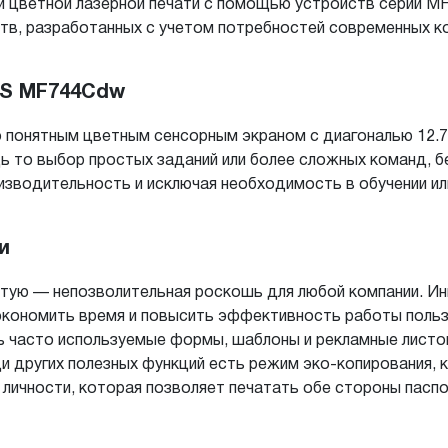
 цветной лазерной печати с помощью устройств серии M
тв, разработанных с учетом потребностей современных к
YS MF744Cdw
 понятным цветным сенсорным экраном с диагональю 12.7
ь то выбор простых заданий или более сложных команд, б
изводительность и исключая необходимость в обучении и
и
стую — непозволительная роскошь для любой компании. И
кономить время и повысить эффективность работы польз
 часто используемые формы, шаблоны и рекламные листо
и других полезных функций есть режим эко-копирования, 
й личности, которая позволяет печатать обе стороны пасп