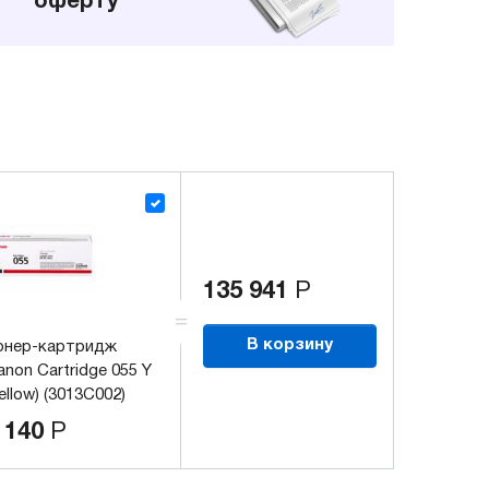
оферту
135 941
Р
В корзину
онер-картридж
anon Cartridge 055 Y
ellow) (3013C002)
 140
Р