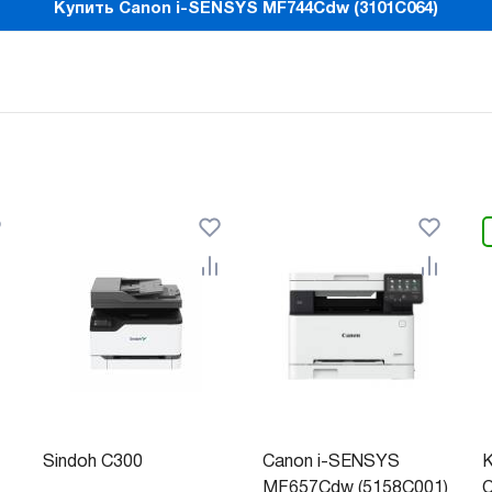
Купить Canon i-SENSYS MF744Cdw (3101C064)
Sindoh C300
Canon i-SENSYS
K
MF657Cdw (5158C001)
C