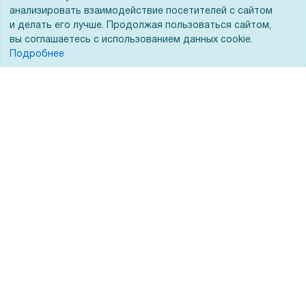
анализировать взаимодействие посетителей с сайтом
и делать его лучше. Продолжая пользоваться сайтом,
Вопрос-ответ
вы соглашаетесь с использованием данных cookie.
Реквизиты
Подробнее
Гарантии и возврат
Сервисный центр
Вакансии
Обратная связь
Для Таможенного союза
Запрос актов сверки
© 2002 - 2026 Форофис – поставки оборудования для бизнеса:
полиграфического, банковского, презентационного и оргтехники