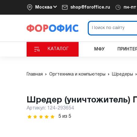
Москва
shop@foroffice.ru
пн-п
КАТАЛОГ
МФУ
ПРИНТЕ
Главная
Оргтехника и компьютеры
Шредеры
Шредер (уничтожитель) Г
Артикул:
124-293654
5
из
5