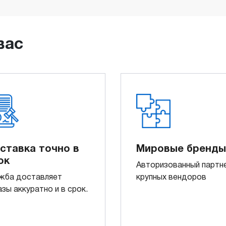
вас
ставка точно в
Мировые бренды
ок
Авторизованный партн
жба доставляет
крупных вендоров
азы аккуратно и в срок.