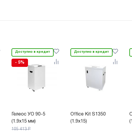
Доступно в кредит
Доступно в кредит
- 5%
Гелеос УО 90-5
Office Kit S1350
O
(1.9х15 мм)
(1.9x15)
(
105 413
Р