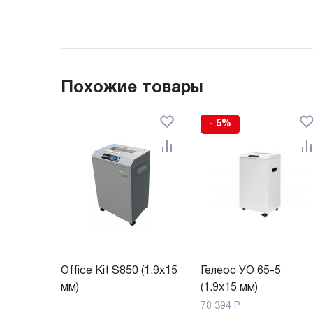
Похожие товары
- 5%
Office Kit S850 (1.9x15
Гелеос УО 65-5
мм)
(1.9x15 мм)
78 394
Р