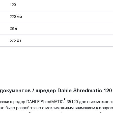
120
220 мм
28 л
575 Вт
окументов / шредер Dahle Shredmatic 120
®
смазки шредер DAHLE ShredMATIC
35120 дает возможность
ство было разработано с максимальным вниманием к вопро