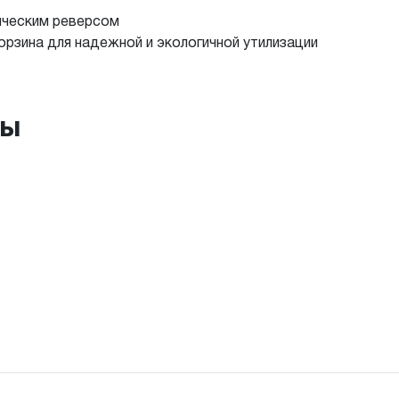
ическим реверсом
орзина для надежной и экологичной утилизации
ры