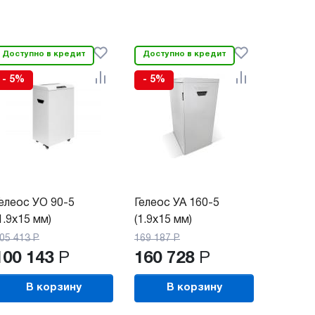
Доступно в кредит
Доступно в кредит
- 5%
- 5%
елеос УО 90-5
Гелеос УА 160-5
1.9х15 мм)
(1.9x15 мм)
05 413
Р
169 187
Р
100 143
Р
160 728
Р
В корзину
В корзину