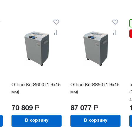
Office Kit S600 (1.9x15
Office Kit S850 (1.9x15
Г
мм)
мм)
(
1
70 809
Р
87 077
Р
В корзину
В корзину