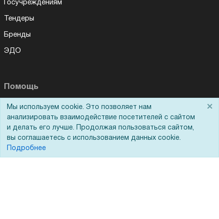
Госучреждениям
Тендеры
Бренды
ЭДО
Помощь
×
Мы используем cookie. Это позволяет нам
Вопрос-ответ
анализировать взаимодействие посетителей с сайтом
Реквизиты
и делать его лучше. Продолжая пользоваться сайтом,
вы соглашаетесь с использованием данных cookie.
Гарантии и возврат
Подробнее
Сервисный центр
Вакансии
Обратная связь
Для Таможенного союза