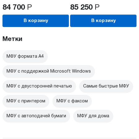
84 700
Р
85 250
Р
В корзину
В корзину
Метки
МФУ формата А4
МФУ с поддержкой Microsoft Windows
МФУ с двусторонней печатью
Самые быстрые МФУ
МФУ с принтером
МФУ с факсом
МФУ с автоподачей бумаги
МФУ для дома