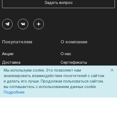
Задать вопрос
Покупателям
О компании
Акции
О нас
Доставка
Сертификаты
×
Мы используем cookie. Это позволяет нам
Оплата
Новости
анализировать взаимодействие посетителей с сайтом
Для дилеров
Статьи
и делать его лучше. Продолжая пользоваться сайтом,
вы соглашаетесь с использованием данных cookie.
Лизинг
Контакты
Подробнее
Кредитование
Демопоказ
Госучреждениям
Тендеры