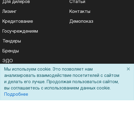
Для дилеров
Статьи
Лизинг
Контакты
Кредитование
Демопоказ
Госучреждениям
Тендеры
Бренды
ЭДО
×
Мы используем cookie. Это позволяет нам
анализировать взаимодействие посетителей с сайтом
и делать его лучше. Продолжая пользоваться сайтом,
Помощь
вы соглашаетесь с использованием данных cookie.
Подробнее
Вопрос-ответ
Реквизиты
Гарантии и возврат
Сервисный центр