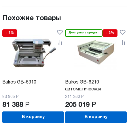
Похожие товары
- 3%
Доступно в кредит
- 3%
Bulros GB-6310
Bulros GB-6210
автоматическая
83 905
Р
211 360
Р
81 388
Р
205 019
Р
В корзину
В корзину