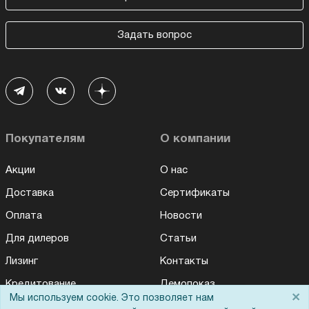
Задать вопрос
Покупателям
О компании
Акции
О нас
Доставка
Сертификаты
Оплата
Новости
Для дилеров
Статьи
Лизинг
Контакты
Кредитование
Демопоказ
×
Мы используем cookie. Это позволяет нам
Для Вас доступно эксклюзивное приложение при
×
Госучреждениям