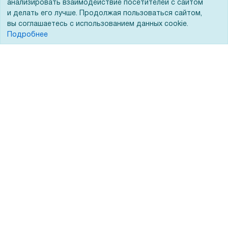
заказе этого товара
анализировать взаимодействие посетителей с сайтом
и делать его лучше. Продолжая пользоваться сайтом,
Тендеры
вы соглашаетесь с использованием данных cookie.
Получить скидку
Не показывать
Бренды
Подробнее
ЭДО
Помощь
Вопрос-ответ
Реквизиты
Гарантии и возврат
Сервисный центр
Вакансии
Обратная связь
Для Таможенного союза