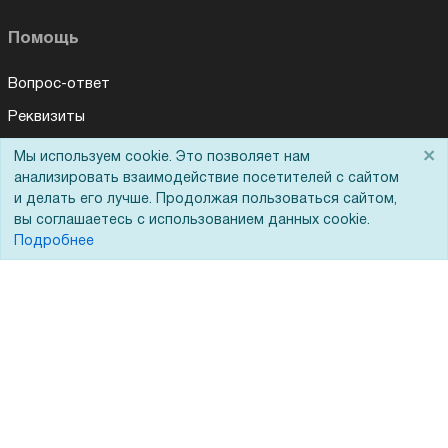
Помощь
Вопрос-ответ
Реквизиты
Гарантии и возврат
×
Мы используем cookie. Это позволяет нам
анализировать взаимодействие посетителей с сайтом
Сервисный центр
и делать его лучше. Продолжая пользоваться сайтом,
Вакансии
вы соглашаетесь с использованием данных cookie.
Подробнее
Обратная связь
Для Таможенного союза
Запрос актов сверки