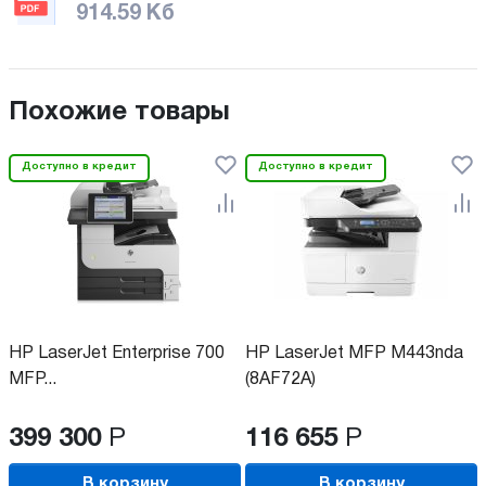
914.59 Кб
Похожие товары
Доступно в кредит
Доступно в кредит
HP LaserJet Enterprise 700
HP LaserJet MFP M443nda
MFP...
(8AF72A)
399 300
Р
116 655
Р
В корзину
В корзину