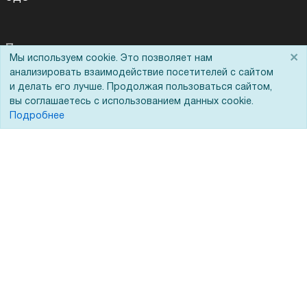
Помощь
×
Мы используем cookie. Это позволяет нам
Для Вас доступно эксклюзивное приложение при
×
заказе этого товара
анализировать взаимодействие посетителей с сайтом
Вопрос-ответ
и делать его лучше. Продолжая пользоваться сайтом,
вы соглашаетесь с использованием данных cookie.
Реквизиты
Получить скидку
Не показывать
Подробнее
Гарантии и возврат
Сервисный центр
Вакансии
Обратная связь
Для Таможенного союза
Запрос актов сверки