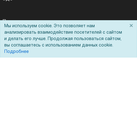
Помощь
×
Мы используем cookie. Это позволяет нам
анализировать взаимодействие посетителей с сайтом
Вопрос-ответ
и делать его лучше. Продолжая пользоваться сайтом,
вы соглашаетесь с использованием данных cookie.
Реквизиты
Подробнее
Гарантии и возврат
Сервисный центр
Вакансии
Обратная связь
Для Таможенного союза
Запрос актов сверки